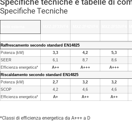
Specifiche tecniche e tabelle di comp
Specifiche Tecniche
Unità esterna
MXZ-2F33VF4
MXZ-2F42VF4
MXZ-2F53VF4
M
N. unità interne
2
2
2
Raffrescamento secondo standard EN14825
Potenza (kW)
3,3
4,2
5,3
SEER
6,1
8,7
8,6
Efficienza energetica*
A++
A+++
A+++
Riscaldamento secondo standard EN14825
Potenza (kW)
2,7
3,2
3,2
SCOP
4,2
4,6
4,6
Efficienza energetica*
A+
A++
A++
*Classi di efficienza energetica da A+++ a D