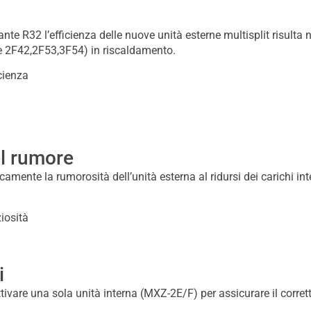
erante R32 l’efficienza delle nuove unità esterne multisplit risu
e 2F42,2F53,3F54) in riscaldamento.
el rumore
amente la rumorosità dell’unità esterna al ridursi dei carichi i
i
vare una sola unità interna (MXZ-2E/F) per assicurare il corrett