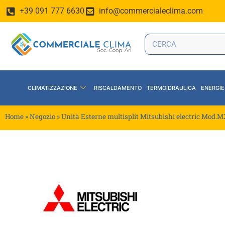
+39 091 777 6630
info@commercialeclima.com
CLIMATIZZAZIONE
RISCALDAMENTO
TERMOIDRAULICA
ENERGIE
Home
»
Negozio
»
Unità Esterne multisplit Mitsubishi electric Mod