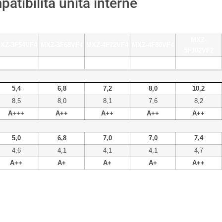
atibilità unità interne
MXZ-
XZ-3F54VF4
MXZ-3F68VF4
MXZ-4F72VF4
MXZ-4F80VF4
5F102VF2
da 2 a 3
da 2 a 3
da 2 a 4
da 2 a 4
da 2 a 5
5,4
6,8
7,2
8,0
10,2
8,5
8,0
8,1
7,6
8,2
A+++
A++
A++
A++
A++
5,0
6,8
7,0
7,0
7,4
4,6
4,1
4,1
4,1
4,7
A++
A+
A+
A+
A++