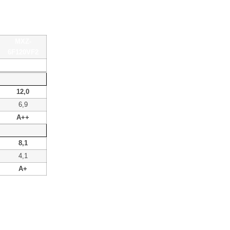
MXZ-
6F120VF2
da 2 a 6
12,0
6,9
A++
8,1
4,1
A+