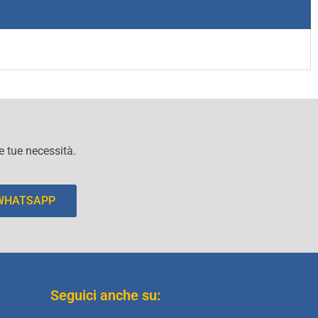
le tue necessità.
 WHATSAPP
Seguici anche su: