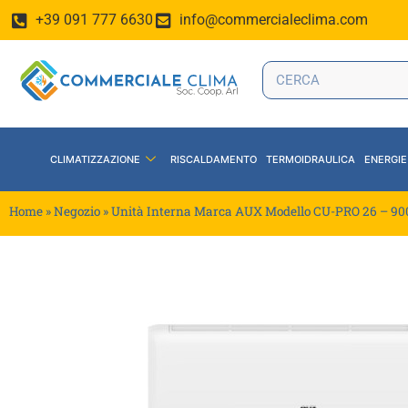
+39 091 777 6630
info@commercialeclima.com
CLIMATIZZAZIONE
RISCALDAMENTO
TERMOIDRAULICA
ENERGIE
Home
»
Negozio
»
Unità Interna Marca AUX Modello CU-PRO 26 – 90