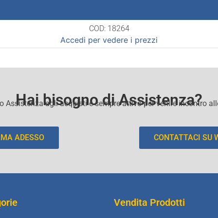
COD: 18264
Accedi per vedere i prezzi
Hai bisogno di Assistenza?
io Assistenza agli acquisti e sempre attivo per venire incontro al
AMA ADESSO
CONTATTACI SU
orie
Vendita Prodotti