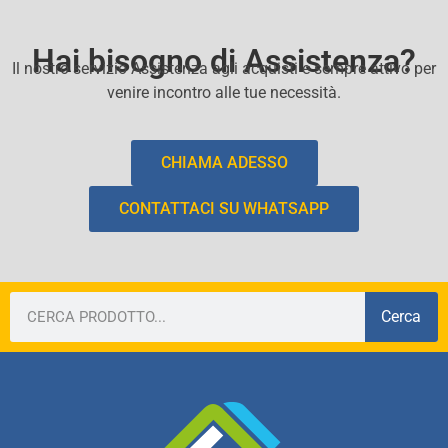
Hai bisogno di Assistenza?
Il nostro servizio Assistenza agli acquisti e sempre attivo per
venire incontro alle tue necessità.
CHIAMA ADESSO
CONTATTACI SU WHATSAPP
Cerca