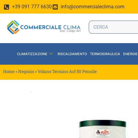
+39 091 777 6630
info@commercialeclima.com
CLIMATIZZAZIONE
RISCALDAMENTO
TERMOIDRAULICA
ENERGIE
Home
»
Negozio
»
Volano Termico Acf 50 Pensile