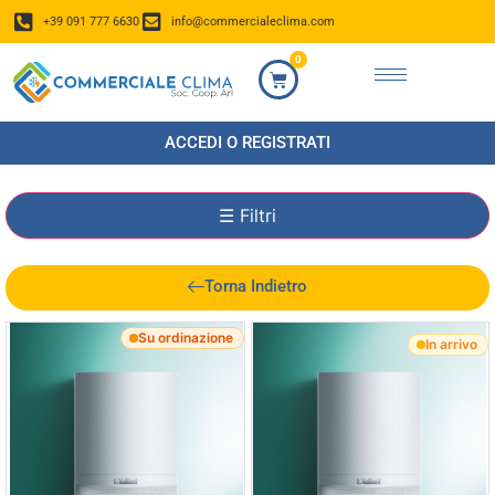
+39 091 777 6630
info@commercialeclima.com
0
ACCEDI O REGISTRATI
☰
Filtri
Torna Indietro
Su ordinazione
In arrivo