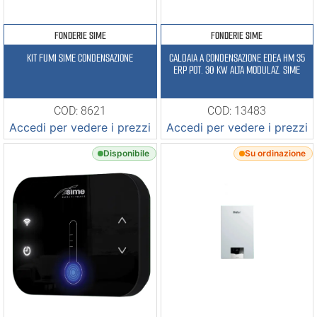
FONDERIE SIME
FONDERIE SIME
KIT FUMI SIME CONDENSAZIONE
CALDAIA A CONDENSAZIONE EDEA HM 35
ERP POT. 30 KW ALTA MODULAZ. SIME
COD: 8621
COD: 13483
Accedi per vedere i prezzi
Accedi per vedere i prezzi
Disponibile
Su ordinazione