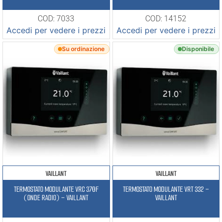
COD: 7033
COD: 14152
Accedi per vedere i prezzi
Accedi per vedere i prezzi
Su ordinazione
Disponibile
VAILLANT
VAILLANT
TERMOSTATO MODULANTE VRC 370F
TERMOSTATO MODULANTE VRT 332 –
(ONDE RADIO) – VAILLANT
VAILLANT