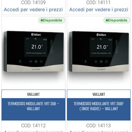
COD: 14109
COD: 14111
Accedi per vedere i prezzi
Accedi per vedere i prezzi
Disponibile
Disponibile
VAILLANT
VAILLANT
TERMOSTATO MODULANTE VRT 350 –
TERMOSTATO MODULANTE VRT 350F
VAILLANT
(ONDE RADIO) – VAILLANT
COD: 14112
COD: 14113