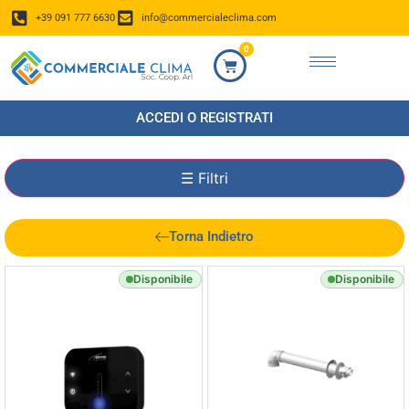
+39 091 777 6630
info@commercialeclima.com
0
ACCEDI O REGISTRATI
☰
Filtri
Torna Indietro
Disponibile
Disponibile