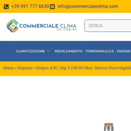
+39 091 777 6630
info@commercialeclima.com
CLIMATIZZAZIONE
RISCALDAMENTO
TERMOIDRAULICA
ENERGIE
Home
»
Negozio
»
4Sdpm 4/9C 1Hp V.230/50 Mon. Motore Riavvolgibil