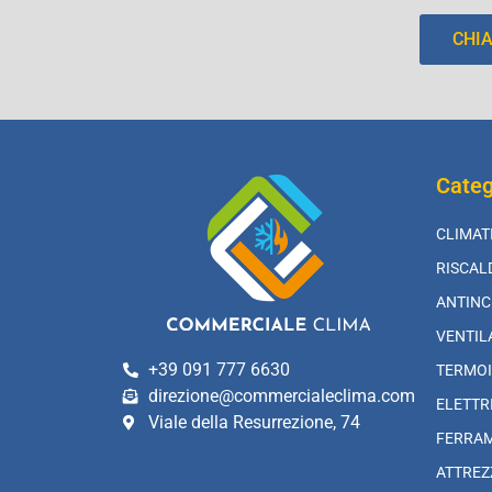
CHI
Categ
CLIMAT
RISCA
ANTINC
VENTIL
+39 091 777 6630
TERMOI
direzione@commercialeclima.com
ELETTR
Viale della Resurrezione, 74
FERRA
ATTREZ