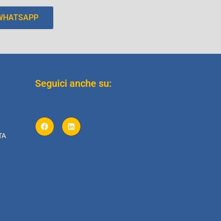
 WHATSAPP
Seguici anche su:
TA