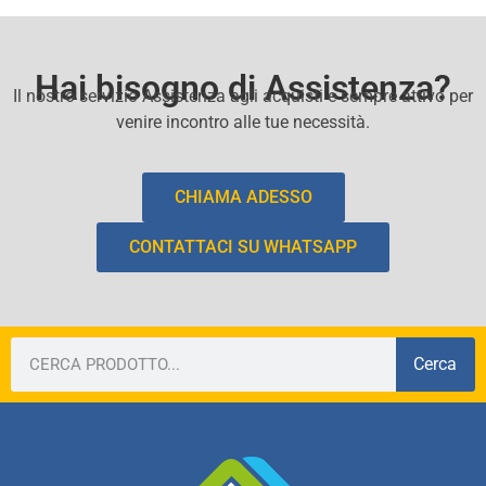
Hai bisogno di Assistenza?
Il nostro servizio Assistenza agli acquisti e sempre attivo per
venire incontro alle tue necessità.
CHIAMA ADESSO
CONTATTACI SU WHATSAPP
Cerca