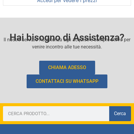
Accedi per vedere i prezzi
Hai bisogno di Assistenza?
Il nostro servizio Assistenza agli acquisti e sempre attivo per
venire incontro alle tue necessità.
CHIAMA ADESSO
CONTATTACI SU WHATSAPP
Cerca