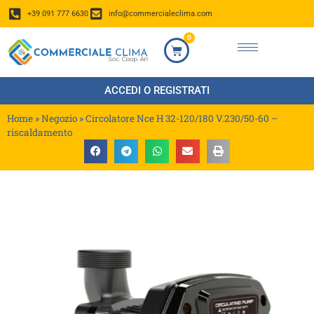
+39 091 777 6630
info@commercialeclima.com
0
ACCEDI O REGISTRATI
Home
»
Negozio
»
Circolatore Nce H 32-120/180 V.230/50-60 –
riscaldamento