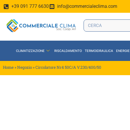
+39 091 777 6630
info@commercialeclima.com
CLIMATIZZAZIONE
RISCALDAMENTO
TERMOIDRAULICA
ENERGIE
Home
»
Negozio
»
Circolatore Nr4 50C/A V.230/400/50