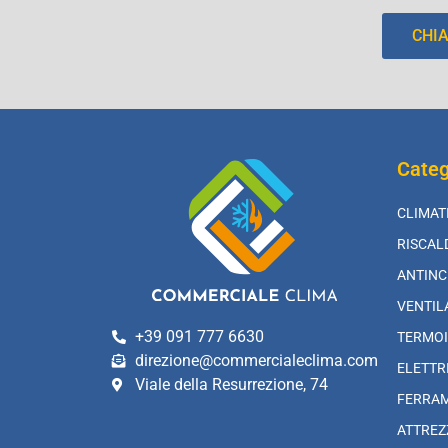
CHI
Categ
CLIMAT
RISCA
ANTINC
VENTIL
+39 091 777 6630
TERMOI
direzione@commercialeclima.com
ELETTR
Viale della Resurrezione, 74
FERRA
ATTREZ