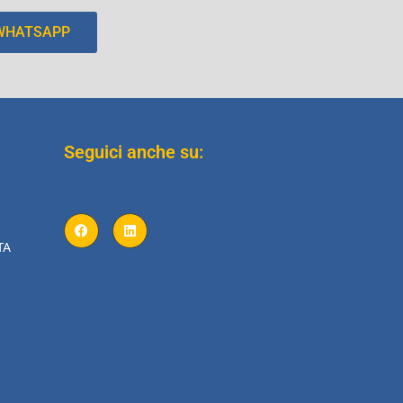
 WHATSAPP
Seguici anche su:
TA