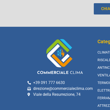
CHI
Categ
CLIMAT
RISCA
ANTINC
VENTIL
+39 091 777 6630
TERMOI
direzione@commercialeclima.com
ELETTR
Viale della Resurrezione, 74
FERRA
ATTREZ