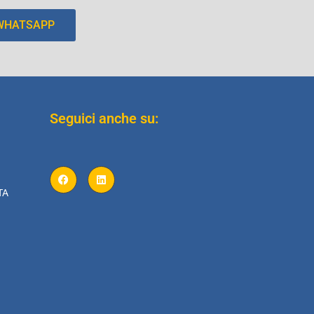
 WHATSAPP
Seguici anche su:
TA