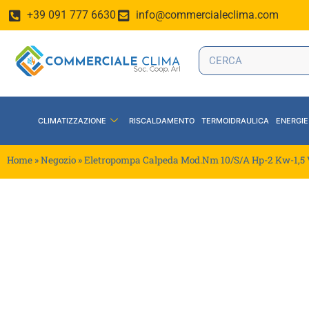
+39 091 777 6630
info@commercialeclima.com
CLIMATIZZAZIONE
RISCALDAMENTO
TERMOIDRAULICA
ENERGIE
Home
»
Negozio
»
Eletropompa Calpeda Mod.Nm 10/S/A Hp-2 Kw-1,5 