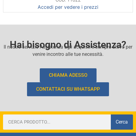
Accedi per vedere i prezzi
Hai bisogno di Assistenza?
Il nostro servizio Assistenza agli acquisti e sempre attivo per
venire incontro alle tue necessità.
CHIAMA ADESSO
CONTATTACI SU WHATSAPP
Cerca