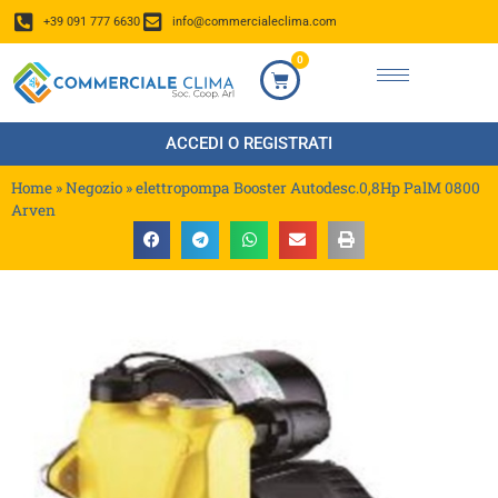
+39 091 777 6630
info@commercialeclima.com
0
ACCEDI O REGISTRATI
Home
»
Negozio
»
elettropompa Booster Autodesc.0,8Hp PalM 0800
Arven