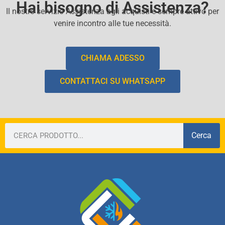
Hai bisogno di Assistenza?
Il nostro servizio Assistenza agli acquisti e sempre attivo per
venire incontro alle tue necessità.
CHIAMA ADESSO
CONTATTACI SU WHATSAPP
Cerca