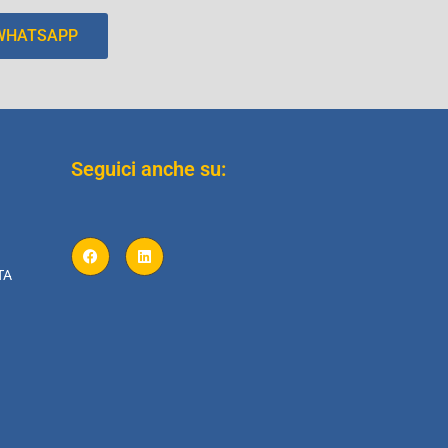
 WHATSAPP
Seguici anche su:
TA