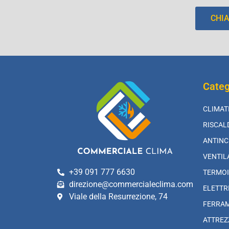
CHI
Categ
CLIMAT
RISCA
ANTINC
VENTIL
+39 091 777 6630
TERMOI
direzione@commercialeclima.com
ELETTR
Viale della Resurrezione, 74
FERRA
ATTREZ