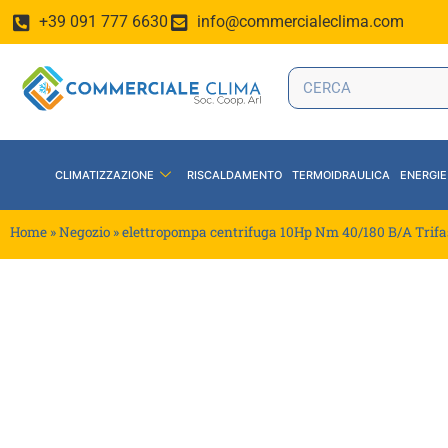
+39 091 777 6630
info@commercialeclima.com
CLIMATIZZAZIONE
RISCALDAMENTO
TERMOIDRAULICA
ENERGIE
Home
»
Negozio
»
elettropompa centrifuga 10Hp Nm 40/180 B/A Trif