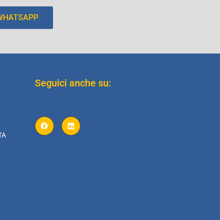
 WHATSAPP
Seguici anche su:
TA