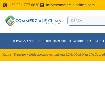
+39 091 777 6630
info@commercialeclima.com
CLIMATIZZAZIONE
RISCALDAMENTO
TERMOIDRAULICA
ENERGIE
Home
»
Negozio
»
elettropompa centrifuga 1,5Hp Mod. Nm 6/A Calpe