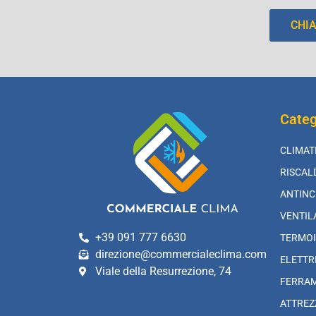
CHI
Categ
CLIMAT
RISCA
ANTINC
VENTIL
+39 091 777 6630
TERMOI
direzione@commercialeclima.com
ELETTR
Viale della Resurrezione, 74
FERRA
ATTREZ