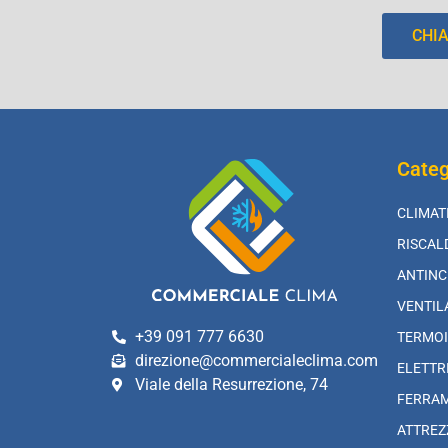
CHI
Categ
CLIMAT
RISCA
ANTINC
VENTIL
+39 091 777 6630
TERMOI
direzione@commercialeclima.com
ELETTR
Viale della Resurrezione, 74
FERRA
ATTREZ