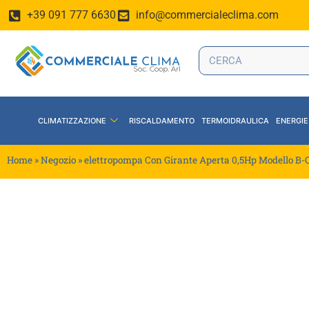
+39 091 777 6630
info@commercialeclima.com
CLIMATIZZAZIONE
RISCALDAMENTO
TERMOIDRAULICA
ENERGIE
Home
»
Negozio
»
elettropompa Con Girante Aperta 0,5Hp Modello B