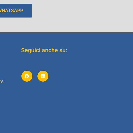
 WHATSAPP
Seguici anche su:
TA