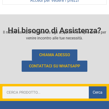
Accedi per vedere i prezzi
Hai bisogno di Assistenza?
Il nostro servizio Assistenza agli acquisti e sempre attivo per
venire incontro alle tue necessità.
CHIAMA ADESSO
CONTATTACI SU WHATSAPP
Cerca