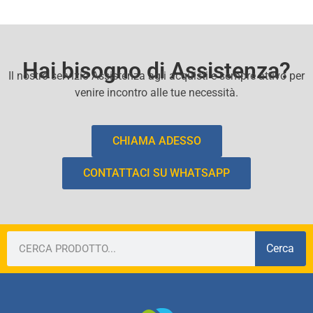
Hai bisogno di Assistenza?
Il nostro servizio Assistenza agli acquisti e sempre attivo per
venire incontro alle tue necessità.
CHIAMA ADESSO
CONTATTACI SU WHATSAPP
Cerca