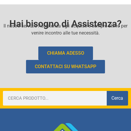
Hai bisogno di Assistenza?
Il nostro servizio Assistenza agli acquisti e sempre attivo per
venire incontro alle tue necessità.
CHIAMA ADESSO
CONTATTACI SU WHATSAPP
Cerca