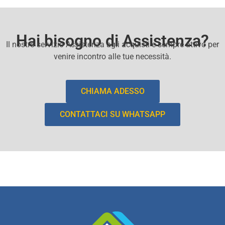
Hai bisogno di Assistenza?
Il nostro servizio Assistenza agli acquisti e sempre attivo per
venire incontro alle tue necessità.
CHIAMA ADESSO
CONTATTACI SU WHATSAPP