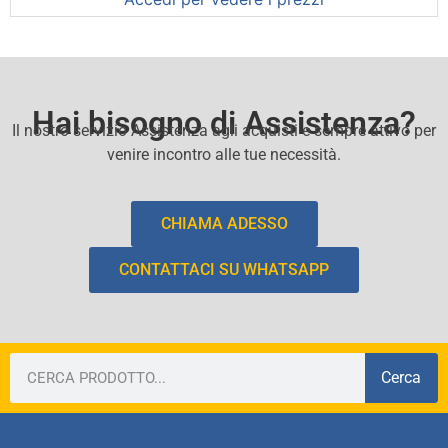
Hai bisogno di Assistenza?
Il nostro servizio Assistenza agli acquisti e sempre attivo per
venire incontro alle tue necessità.
CHIAMA ADESSO
CONTATTACI SU WHATSAPP
Cerca