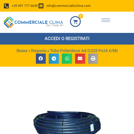
+39 091 777 6630
info@commercialeclima.com
0
ACCEDI O REGISTRATI
Home
»
Negozio
»
Tubo Polietilene Ad D.225 Pn16 €/Mt