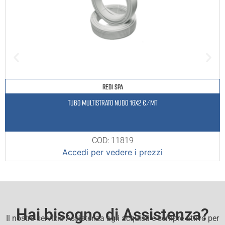
REDI SPA
TUBO MULTISTRATO NUDO 16X2 €/MT
COD: 11819
Accedi per vedere i prezzi
Hai bisogno di Assistenza?
Il nostro servizio Assistenza agli acquisti e sempre attivo per