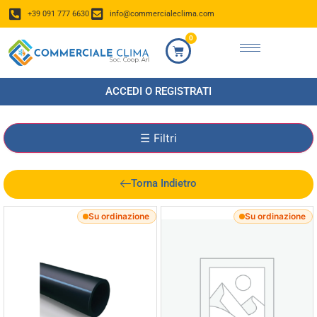
+39 091 777 6630
info@commercialeclima.com
0
ACCEDI O REGISTRATI
☰
Filtri
Torna Indietro
Su ordinazione
Su ordinazione