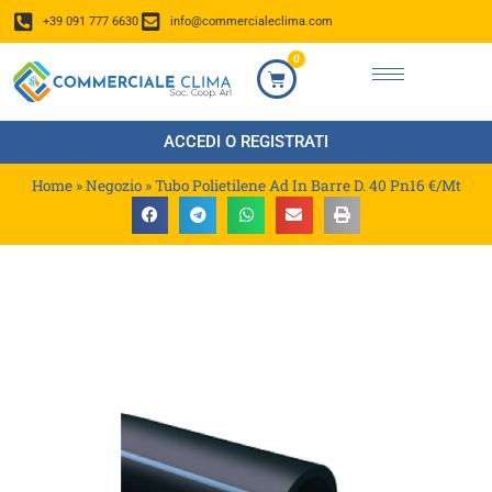
+39 091 777 6630
info@commercialeclima.com
0
ACCEDI O REGISTRATI
Home
»
Negozio
»
Tubo Polietilene Ad In Barre D. 40 Pn16 €/Mt