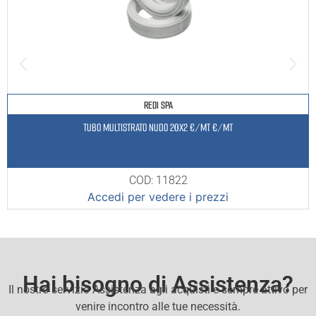
REDI SPA
TUBO MULTISTRATO NUDO 20X2 €/MT €/MT
COD: 11822
Accedi per vedere i prezzi
Hai bisogno di Assistenza?
Il nostro servizio Assistenza agli acquisti e sempre attivo per
venire incontro alle tue necessità.