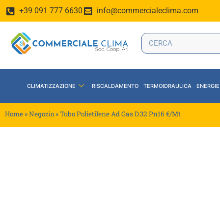
+39 091 777 6630
info@commercialeclima.com
CLIMATIZZAZIONE
RISCALDAMENTO
TERMOIDRAULICA
ENERGIE
Home
»
Negozio
»
Tubo Polietilene Ad Gas D.32 Pn16 €/Mt