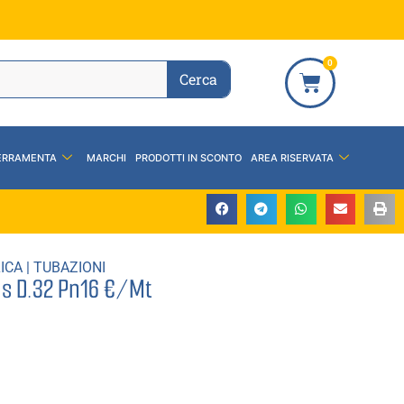
0
Cerca
ERRAMENTA
MARCHI
PRODOTTI IN SCONTO
AREA RISERVATA
ICA
|
TUBAZIONI
as D.32 Pn16 €/Mt