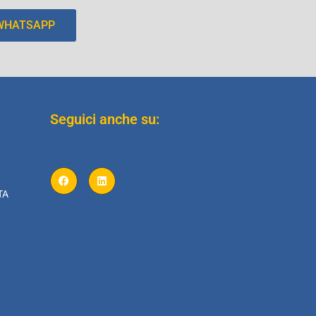
 WHATSAPP
Seguici anche su:
TA