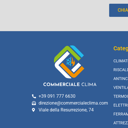
CHI
Categ
CLIMAT
RISCA
ANTINC
VENTIL
+39 091 777 6630
TERMOI
direzione@commercialeclima.com
ELETTR
Viale della Resurrezione, 74
FERRA
ATTREZ